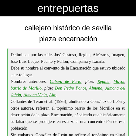
-->
-->
entrepuertas
callejero histórico de sevilla
plaza encarnación
Delimitada por las calles
José Gestoso, Regina, Alcázares, Imagen,
José Luis Luque, Puente y Pellón, Compañía y Laraña
.
Debe su nombre al convento de la Encarnación que estuvo ubicado
en este lugar.
Nombres anteriores:
Cabeza de Perro
, plaza
Regina
,
Mayor
,
barrio de Morillo
, plaza
Don Pedro Ponce
,
Almona
,
Almona del
Jabón
,
Almona Vieja
,
Aire
.
Collantes de Terán et al. (1993), aludiendo a González de León y
otros autores, refieren el topónimo barrio de los Morillos en su
descripción de la plaza Encarnación, añadiendo que históricamente
es falso que se produjese en esta zona una concentración de esta
población.
Sin embargo, González de León no refiere el topónimo en plural