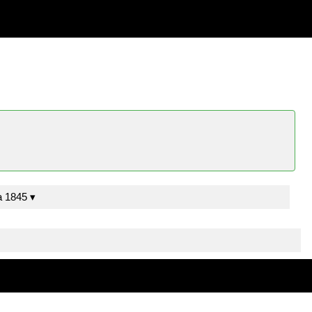
Moreno y Gálvez, J.M. Sevilla 1845 ▾