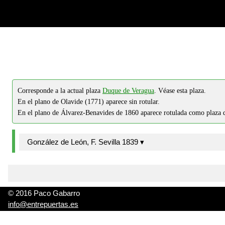
-->
-->
Corresponde a la actual plaza
Duque de Veragua
. Véase esta plaza.
En el plano de Olavide (1771) aparece sin rotular.
En el plano de Álvarez-Benavides de 1860 aparece rotulada como plaza d
González de León, F. Sevilla 1839 ▾
© 2016 Paco Gabarro
info@entrepuertas.es