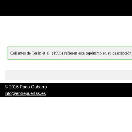
-->
-->
Collantes de Terán et al. (1993) refieren este topónimo en su descripción
© 2016 Paco Gabarro
info@entrepuertas.es