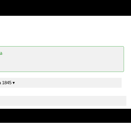
ca
.
Moreno y Gálvez, J.M. Sevilla 1845 ▾