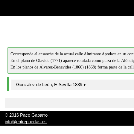
-->
-->
Corrresponde al ensanche de la actual calle Almirante Apodaca en su conf
En el plano de Olavide (1771) aparece rotulada como plaza de la Alóndi
En los planos de Álvarez-Benavides (1860) (1868) forma parte de la cal
González de León, F. Sevilla 1839 ▾
© 2016 Paco Gabarro
info@entrepuertas.es