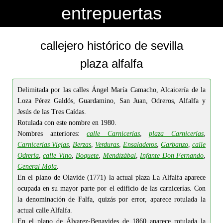
-->
-->
entrepuertas
callejero histórico de sevilla
plaza alfalfa
Delimitada por las calles Ángel María Camacho, Alcaicería de la
Loza Pérez Galdós, Guardamino, San Juan, Odreros, Alfalfa y
Jesús de las Tres Caídas.
Rotulada con este nombre en 1980.
Nombres anteriores:
calle Carnicerías
,
plaza Carnicerías
,
Carnicerías Viejas
,
Berzas
,
Verduras
,
Ensaladeros
,
Garbanzo
,
calle
Odrería
,
calle Vino
,
Boquete
,
Mendizábal
,
Infante Don Fernando
,
General Mola
.
En el plano de Olavide (1771) la actual plaza La Alfalfa aparece
ocupada en su mayor parte por el edificio de las carnicerías. Con
la denominación de Falfa, quizás por error, aparece rotulada la
actual calle Alfalfa.
En el plano de Álvarez-Benavides de 1860 aparece rotulada la