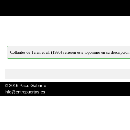
-->
-->
Collantes de Terán et al. (1993) refieren este topónimo en su descripción
© 2016 Paco Gabarro
info@entrepuertas.es