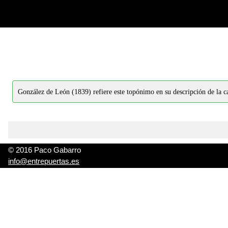
-->
-->
González de León (1839) refiere este topónimo en su descripción de la c
© 2016 Paco Gabarro
info@entrepuertas.es