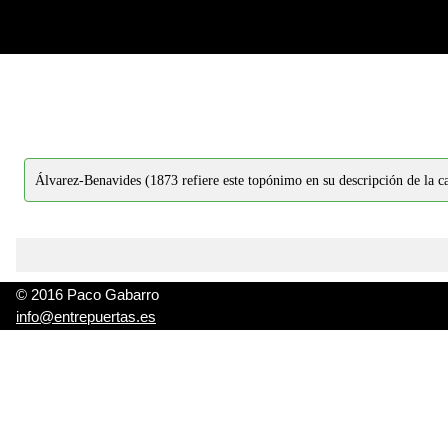
-->
-->
Álvarez-Benavides (1873 refiere este topónimo en su descripción de la ca
© 2016 Paco Gabarro
info@entrepuertas.es