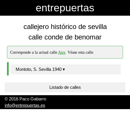
-->
-->
entrepuertas
callejero histórico de sevilla
calle conde de benomar
Corresponde a la actual calle
Aire
. Véase esta calle.
Montoto, S. Sevilla 1940 ▾
Listado de calles
© 2016 Paco Gabarro
info@entrepuertas.es