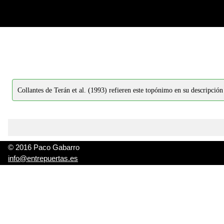
-->
-->
Collantes de Terán et al. (1993) refieren este topónimo en su descripción
© 2016 Paco Gabarro
info@entrepuertas.es