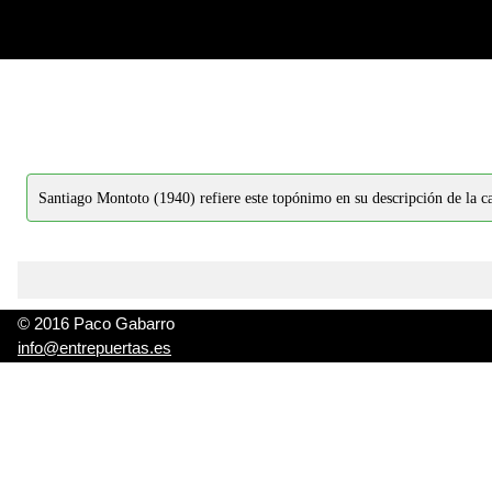
-->
-->
Santiago Montoto (1940) refiere este topónimo en su descripción de la c
© 2016 Paco Gabarro
info@entrepuertas.es