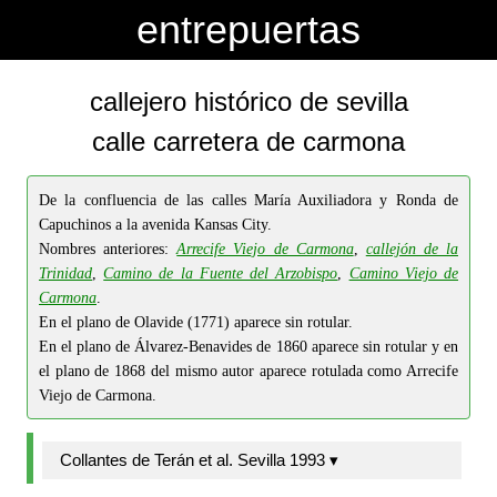
-->
-->
entrepuertas
callejero histórico de sevilla
calle carretera de carmona
De la confluencia de las calles María Auxiliadora y Ronda de
Capuchinos a la avenida Kansas City.
Nombres anteriores:
Arrecife Viejo de Carmona
,
callejón de la
Trinidad
,
Camino de la Fuente del Arzobispo
,
Camino Viejo de
Carmona
.
En el plano de Olavide (1771) aparece sin rotular.
En el plano de Álvarez-Benavides de 1860 aparece sin rotular y en
el plano de 1868 del mismo autor aparece rotulada como Arrecife
Viejo de Carmona.
Collantes de Terán et al. Sevilla 1993 ▾