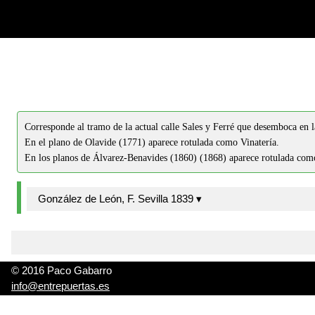
-->
-->
Corresponde al tramo de la actual calle Sales y Ferré que desemboca en l
En el plano de Olavide (1771) aparece rotulada como Vinatería.
En los planos de Álvarez-Benavides (1860) (1868) aparece rotulada como
González de León, F. Sevilla 1839 ▾
© 2016 Paco Gabarro
info@entrepuertas.es