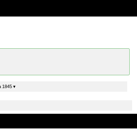
Moreno y Gálvez, J.M. Sevilla 1845 ▾