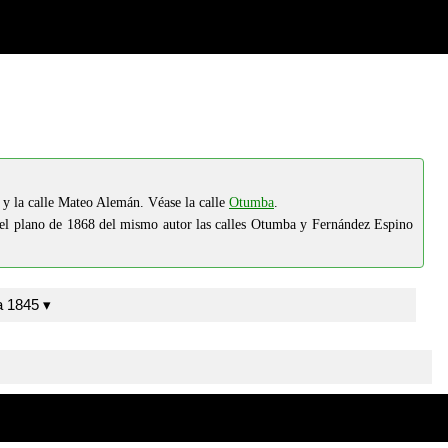
 y la calle Mateo Alemán. Véase la calle
Otumba
.
n el plano de 1868 del mismo autor las calles Otumba y Fernández Espino
Moreno y Gálvez, J.M. Sevilla 1845 ▾