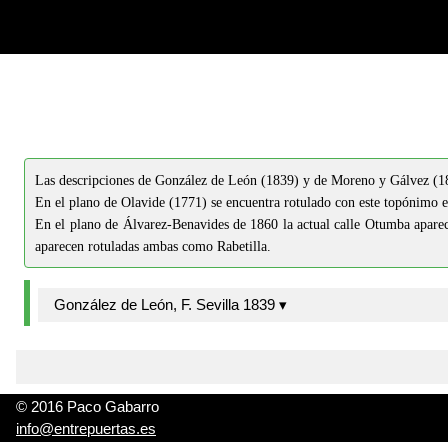
-->
-->
Las descripciones de González de León (1839) y de Moreno y Gálvez (18
En el plano de Olavide (1771) se encuentra rotulado con este topónimo e
En el plano de Álvarez-Benavides de 1860 la actual calle Otumba aparec
aparecen rotuladas ambas como Rabetilla.
González de León, F. Sevilla 1839 ▾
© 2016 Paco Gabarro
info@entrepuertas.es