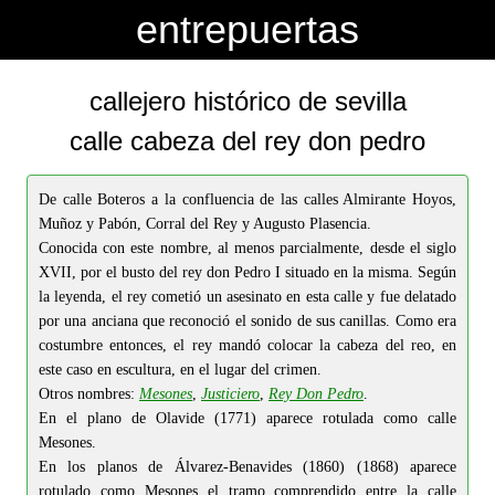
-->
-->
entrepuertas
callejero histórico de sevilla
calle cabeza del rey don pedro
De calle Boteros a la confluencia de las calles Almirante Hoyos,
Muñoz y Pabón, Corral del Rey y Augusto Plasencia.
Conocida con este nombre, al menos parcialmente, desde el siglo
XVII, por el busto del rey don Pedro I situado en la misma. Según
la leyenda, el rey cometió un asesinato en esta calle y fue delatado
por una anciana que reconoció el sonido de sus canillas. Como era
costumbre entonces, el rey mandó colocar la cabeza del reo, en
este caso en escultura, en el lugar del crimen.
Otros nombres:
Mesones
,
Justiciero
,
Rey Don Pedro
.
En el plano de Olavide (1771) aparece rotulada como calle
Mesones.
En los planos de Álvarez-Benavides (1860) (1868) aparece
rotulado como Mesones el tramo comprendido entre la calle