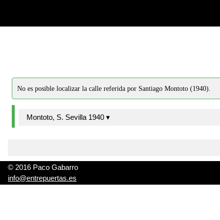
-->
-->
No es posible localizar la calle referida por Santiago Montoto (1940).
Montoto, S. Sevilla 1940 ▾
© 2016 Paco Gabarro
info@entrepuertas.es