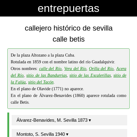
-->
-->
entrepuertas
callejero histórico de sevilla
calle betis
De la plaza Altozano a la plaza Cuba.
Rotulada en 1859 con el nombre latino del río Guadalquivir.
Otros nombres:
calle del Río
,
Vera del Río
,
Orilla del Río
,
Acera
del Río
,
sitio de las Bandurrias
,
sitio de las Escalerillas
,
sitio de
la Falúa
,
sitio del Tacón
.
En el plano de Olavide (1771) no aparece.
En el plano de Álvarez-Benavides (1860) aparece rotulada como
calle Betis.
Álvarez-Benavides, M. Sevilla 1873 ▾
Montoto, S. Sevilla 1940 ▾