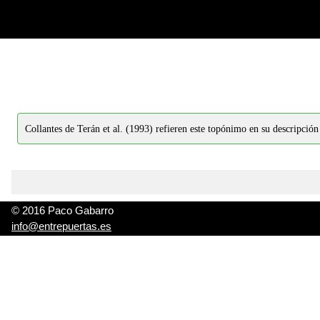
-->
-->
Collantes de Terán et al. (1993) refieren este topónimo en su descripción
© 2016 Paco Gabarro
info@entrepuertas.es