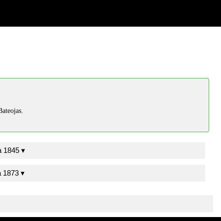
Bateojas.
Moreno y Gálvez, J.M. Sevilla 1845 ▾
Álvarez-Benavides, M. Sevilla 1873 ▾