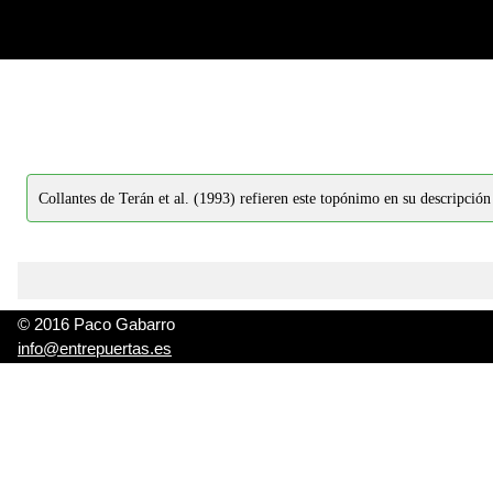
-->
-->
Collantes de Terán et al. (1993) refieren este topónimo en su descripción
© 2016 Paco Gabarro
info@entrepuertas.es