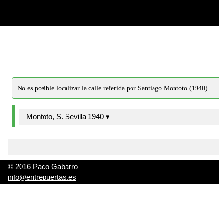
-->
-->
No es posible localizar la calle referida por Santiago Montoto (1940).
Montoto, S. Sevilla 1940 ▾
© 2016 Paco Gabarro
info@entrepuertas.es