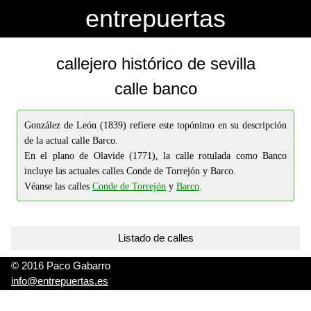
-->
-->
entrepuertas
callejero histórico de sevilla
calle banco
González de León (1839) refiere este topónimo en su descripción
de la actual calle Barco.
En el plano de Olavide (1771), la calle rotulada como Banco
incluye las actuales calles Conde de Torrejón y Barco.
Véanse las calles
Conde de Torrejón
y
Barco
.
Listado de calles
© 2016 Paco Gabarro
info@entrepuertas.es