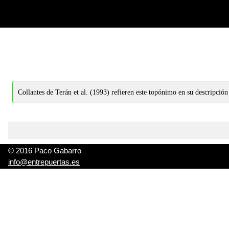
-->
-->
Collantes de Terán et al. (1993) refieren este topónimo en su descripción
© 2016 Paco Gabarro
info@entrepuertas.es