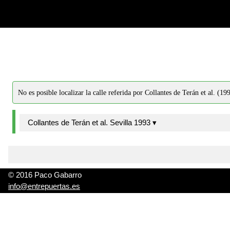
-->
-->
No es posible localizar la calle referida por Collantes de Terán et al. (19
Collantes de Terán et al. Sevilla 1993 ▾
© 2016 Paco Gabarro
info@entrepuertas.es