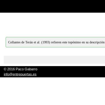
-->
-->
Collantes de Terán et al. (1993) refieren este topónimo en su descripción
© 2016 Paco Gabarro
info@entrepuertas.es