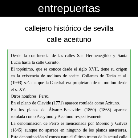
-->
-->
entrepuertas
callejero histórico de sevilla
calle aceituno
Desde la confluencia de las calles San Hermenegildo y Santa
Lucía hasta la calle Corinto.
El topónimo, que se conoce desde el siglo XVII, tiene su origen
en la existencia de molinos de aceite. Collantes de Terán et al.
(1993) señalan que la Catedral era propietaria de un molino desde
el s. XV.
Otros nombres:
Perro.
En el plano de Olavide (1771) aparece rotulada como Azituno.
En los planos de Álvarez-Benavides (1860) (1868) aparece
rotulada como Aceytuno y Aceituno respectivamente.
La denominación de Perro es mencionada por Moreno y Gálvez
(1845) aunque no aparece en ninguno de los planos anteriores.
Este denominación sí consta para el último tramo de la actual calle