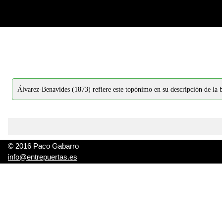
-->
-->
Álvarez-Benavides (1873) refiere este topónimo en su descripción de la 
© 2016 Paco Gabarro
info@entrepuertas.es