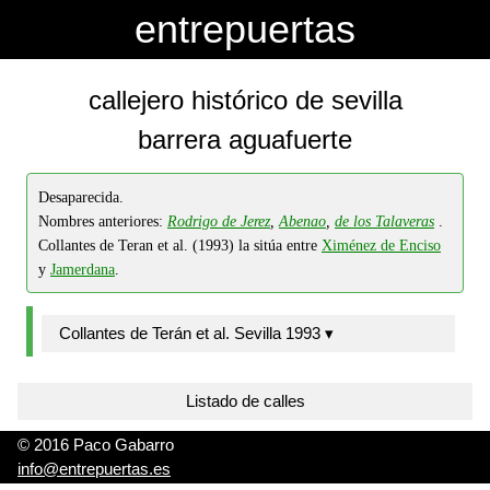
-->
-->
entrepuertas
callejero histórico de sevilla
barrera aguafuerte
Desaparecida.
Nombres anteriores:
Rodrigo de Jerez
,
Abenao
,
de los Talaveras
.
Collantes de Teran et al. (1993) la sitúa entre
Ximénez de Enciso
y
Jamerdana
.
Collantes de Terán et al. Sevilla 1993 ▾
Listado de calles
© 2016 Paco Gabarro
info@entrepuertas.es